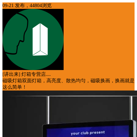
09-21 发布，44804浏览
[讲出来] 灯箱专营店....
磁吸灯箱双面灯箱，高亮度、散热均匀，磁吸换画，换画就是
这么简单！