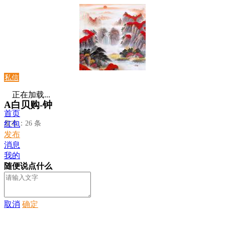
私信
正在加载...
A白贝购-钟
首页
发布：26 条
红包
发布
消息
我的
随便说点什么
取消
确定