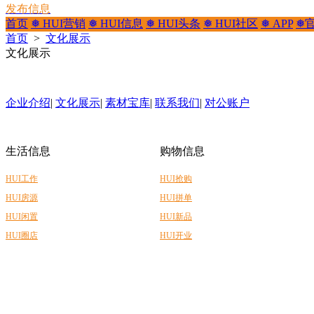
发布信息
首页
❅ HUI营销
❅ HUI信息
❅ HUI头条
❅ HUI社区
❅ APP
❅
首页
>
文化展示
文化展示
企业介绍
|
文化展示
|
素材宝库
|
联系我们
|
对公账户
生活信息
购物信息
HUI工作
HUI抢购
HUI房源
HUI拼单
HUI闲置
HUI新品
HUI圈店
HUI开业