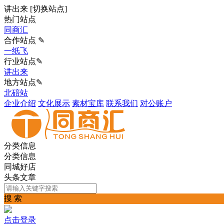
讲出来
[
切换站点
]
热门站点
同商汇
合作站点 ✎
一纸飞
行业站点✎
讲出来
地方站点✎
北碚站
企业介绍
文化展示
素材宝库
联系我们
对公账户
分类信息
分类信息
同城好店
头条文章
搜 索
点击登录