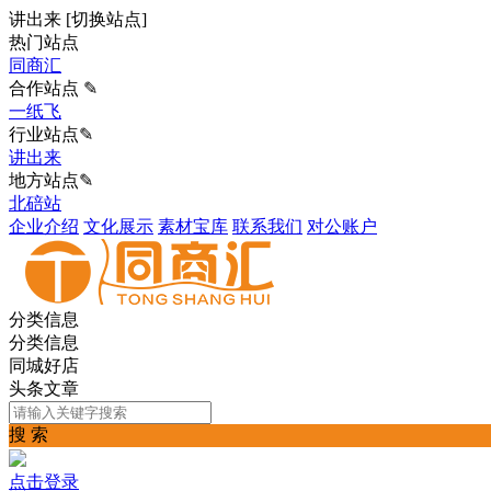
讲出来
[
切换站点
]
热门站点
同商汇
合作站点 ✎
一纸飞
行业站点✎
讲出来
地方站点✎
北碚站
企业介绍
文化展示
素材宝库
联系我们
对公账户
分类信息
分类信息
同城好店
头条文章
搜 索
点击登录