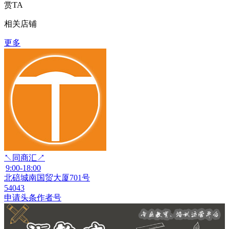
赏TA
相关店铺
更多
↖同商汇↗
9:00-18:00
北碚城南国贸大厦701号
54043
申请头条作者号