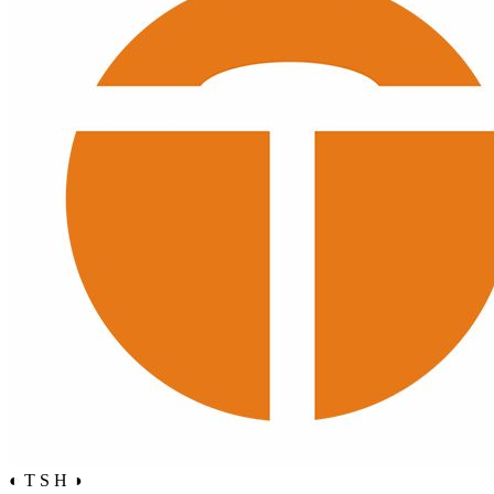
◐ T S H ◑