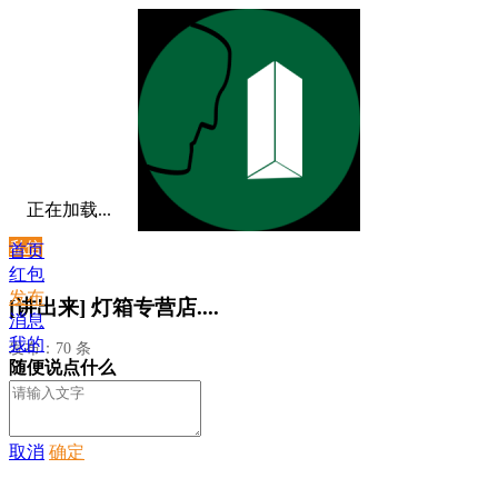
正在加载...
私信
首页
红包
发布
[讲出来] 灯箱专营店....
消息
我的
发布：70 条
随便说点什么
取消
确定