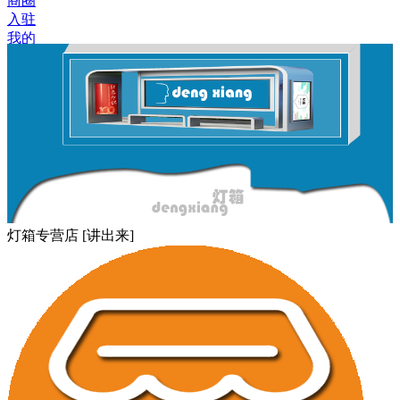
商圈
入驻
我的
灯箱专营店 [讲出来]