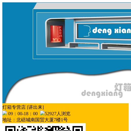
灯箱专营店 [讲出来]
09：00-18：00
52927人浏览
地址：北碚城南国贸大厦7楼1号