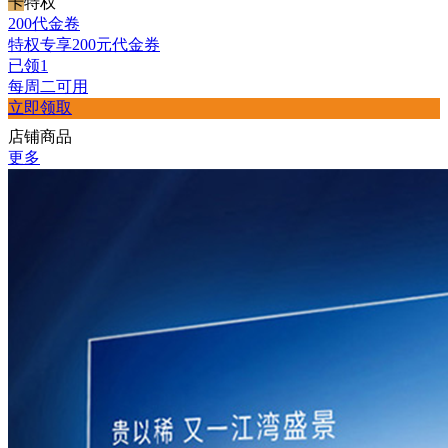
卡
特权
200代金卷
特权专享
200
元代金券
已领1
每周二可用
立即领取
店铺商品
更多